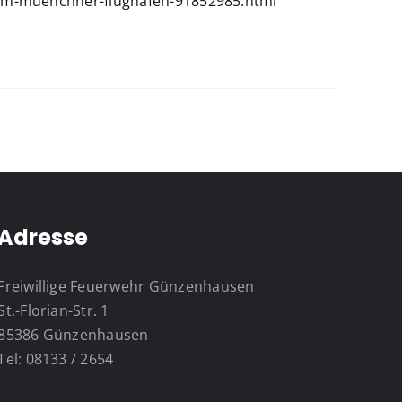
am-muenchner-flughafen-91852985.html
Adresse
Freiwillige Feuerwehr Günzenhausen
St.-Florian-Str. 1
85386 Günzenhausen
Tel: 08133 / 2654