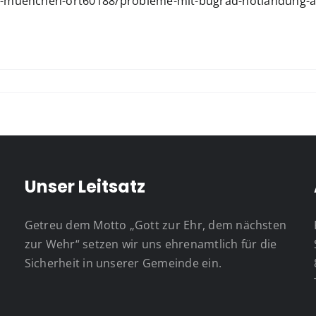
fen-muenchen-ort60188/probleme-mit-bugrad-notlandung-
Unser Leitsatz
Getreu dem Motto „Gott zur Ehr, dem nächsten
zur Wehr“ setzen wir uns ehrenamtlich für die
Sicherheit in unserer Gemeinde ein.